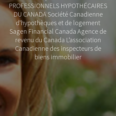
PROFESSIONNELS HYPOTHÉCAIRES
DU CANADA Société Canadienne
d’hypothèques et de logement
Sagen Financial Canada Agence de
revenu du Canada L’association
Canadienne des inspecteurs de
biens immobilier