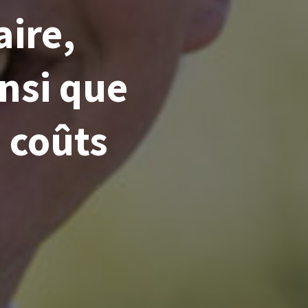
ire,
nsi que
s coûts