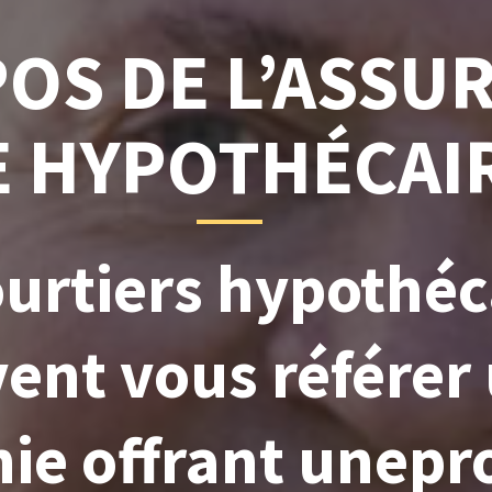
OS DE L’ASSU
E HYPOTHÉCAI
ourtiers hypothéc
ent vous référer
e offrant unepr