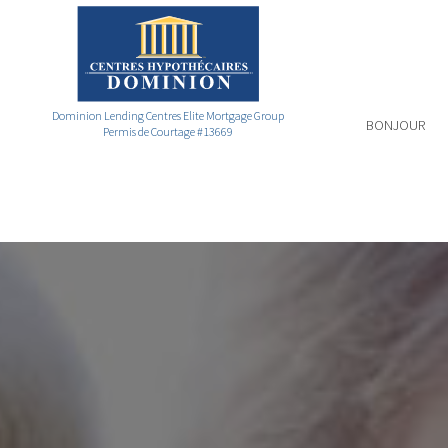
Dominion Lending Centres Elite Mortgage Group
BONJOUR
Permis de Courtage #13669