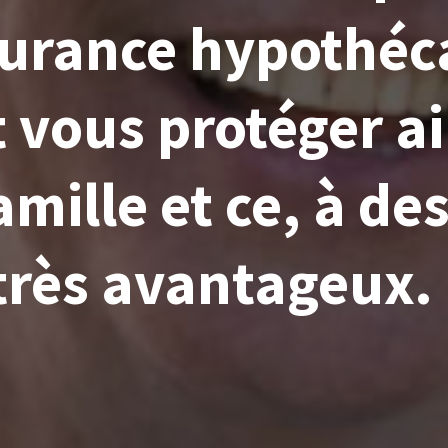
urance hypothéca
 vous protéger ai
amille et ce, à de
très avantageux.