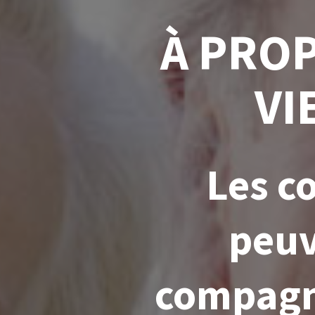
À PROP
VI
Les c
peuv
compagni