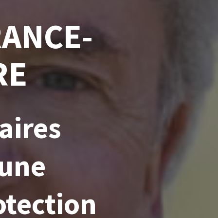
RANCE-
RE
aires
 une
otection